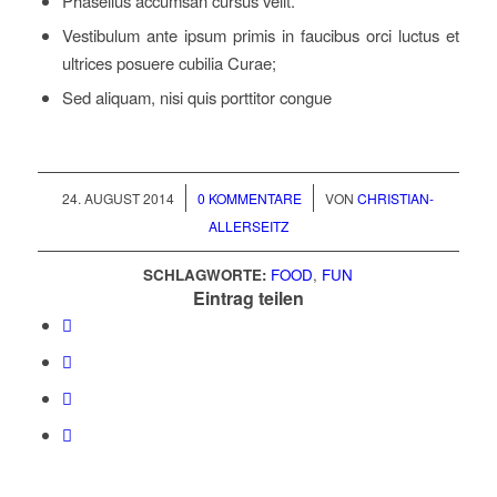
Phasellus accumsan cursus velit.
Vestibulum ante ipsum primis in faucibus orci luctus et
ultrices posuere cubilia Curae;
Sed aliquam, nisi quis porttitor congue
/
/
24. AUGUST 2014
0 KOMMENTARE
VON
CHRISTIAN-
ALLERSEITZ
SCHLAGWORTE:
FOOD
,
FUN
Eintrag teilen