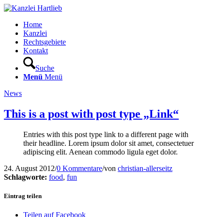
Home
Kanzlei
Rechtsgebiete
Kontakt
Suche
Menü
Menü
News
This is a post with post type „Link“
Entries with this post type link to a different page with
their headline. Lorem ipsum dolor sit amet, consectetuer
adipiscing elit. Aenean commodo ligula eget dolor.
24. August 2012
/
0 Kommentare
/
von
christian-allerseitz
Schlagworte:
food
,
fun
Eintrag teilen
Teilen auf Facebook