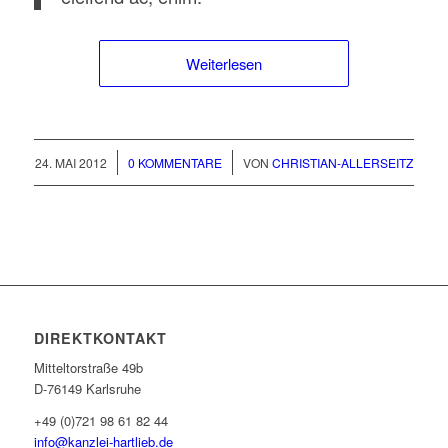
Weiterlesen
/
/
24. MAI 2012
0 KOMMENTARE
VON
CHRISTIAN-ALLERSEITZ
DIREKTKONTAKT
Mitteltorstraße 49b
D-76149 Karlsruhe
+49 (0)721 98 61 82 44
info@kanzlei-hartlieb.de