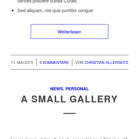
ultrices posuere cubilia Curae;
Sed aliquam, nisi quis porttitor congue
Weiterlesen
/
/
11. MAI 2015
0 KOMMENTARE
VON
CHRISTIAN-ALLERSEITZ
NEWS
,
PERSONAL
A SMALL GALLERY