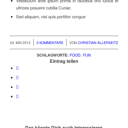
Vestibulum ante ipsum primis in faucibus orci luctus et
ultrices posuere cubilia Curae;
Sed aliquam, nisi quis porttitor congue
/
/
24. MAI 2012
0 KOMMENTARE
VON
CHRISTIAN-ALLERSEITZ
SCHLAGWORTE:
FOOD
,
FUN
Eintrag teilen
Das könnte Dich auch interessieren